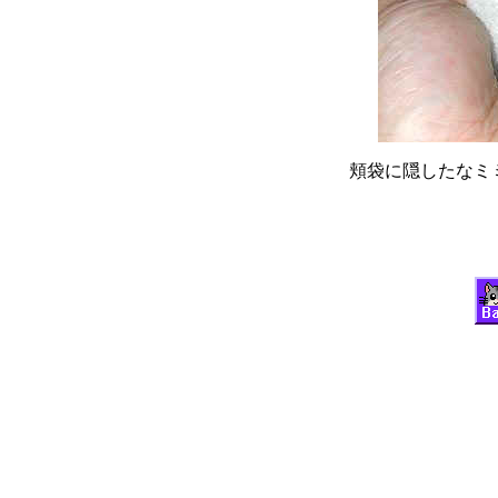
頬袋に隠したなミ